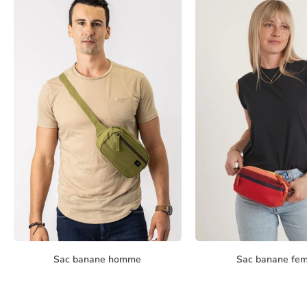
pour une soirée chic
5. LES MATÉRIAUX 
Explorez les différents matériaux utilisés pour 
matériaux durabl
6. OÙ A
Enfin, nous vous guiderons dans la recherche du sa
Le sac banane rose est bien plus qu'un simple access
du monde entier. En portant un sac banane rose, v
différents styles, trouvez celui qui correspond à votre
Sac banane homme
Sac banane fe