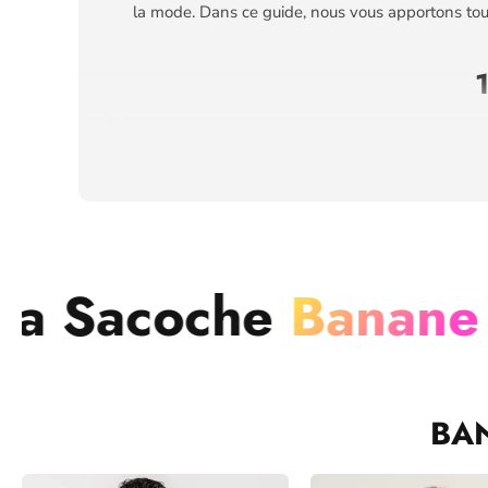
la mode. Dans ce guide, nous vous apportons tout
Découvrez l'origine du sac banane rose et comment 
2. LES D
Plongez dans le monde des sacs bananes roses et exp
he
Banane
El
3. L
Découvrez pourquoi le sac banane rose est bien plu
4. COMMEN
BA
Obtenez des idées de tenues et découvrez comment 