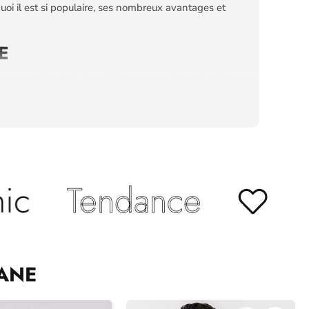
oi il est si populaire, ses nombreux avantages et
E
ment il a évolué au fil des ans et s'est adapté aux
NES ROSES
 aux designs plus audacieux, il y en a pour tous les
ance
La Sacoc
 ROSE
tages pratiques, tels que sa capacité de rangement,
AVEC STYLE
ANE
ce soit pour une sortie décontractée entre amis ou