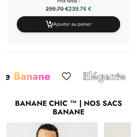
Prix total :
299.70 €
239.76 €
Ajouter au panier
anane
Elégante
Chic
BANANE CHIC ™ | NOS SACS
BANANE