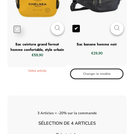
sac ceinture grand format
sac banane homme noir
sacoche bandoul
homme confortable, style urbain
t
€29,90
€59,90
Votre article
Changer le modèle
3 Articles = -20% sur la commande
SÉLECTION DE 4 ARTICLES