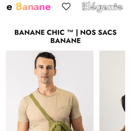
anane
Elégante
Chic
BANANE CHIC ™ | NOS SACS
BANANE