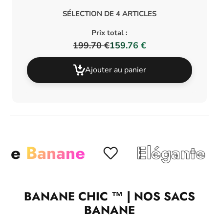
SÉLECTION DE 4 ARTICLES
Prix total :
199.70 €
159.76 €
Ajouter au panier
Banane
Elégante
Chi
BANANE CHIC ™ | NOS SACS
BANANE