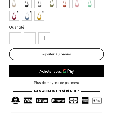
Beige
Noir
Gris
Vert
Orange
Rose
Vert
clair
Bordeaux
Bleu
Jaune
Quantité
Ajouter au panier
Plus de moyens de paiement
MES ACHATS EN SÉRÉNITÉ !