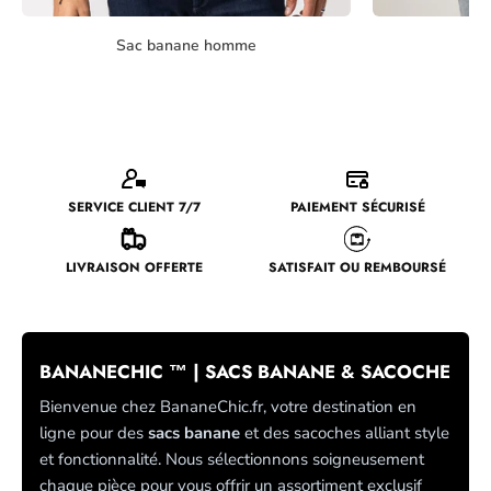
Sac banane homme
Sa
SERVICE CLIENT 7/7
PAIEMENT SÉCURISÉ
LIVRAISON OFFERTE
SATISFAIT OU REMBOURSÉ
BANANECHIC ™ | SACS BANANE & SACOCHE
Bienvenue chez BananeChic.fr, votre destination en
ligne pour des
sacs banane
et des sacoches alliant style
et fonctionnalité. Nous sélectionnons soigneusement
chaque pièce pour vous offrir un assortiment exclusif