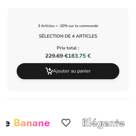
3 Articles = -20% sur la commande
SÉLECTION DE 4 ARTICLES
Prix total :
229.69 €
183.75 €
Ajouter au panier
anane
Elégante
Chic