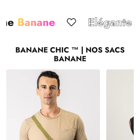
anane
Elégante
Chic
BANANE CHIC ™ | NOS SACS
BANANE