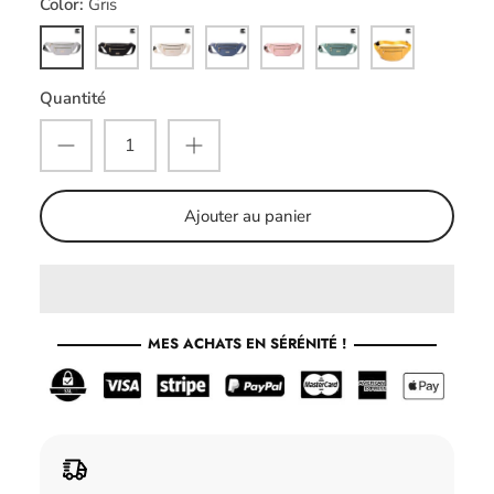
Color
Gris
Gris
Noir
Beige
Bleu
Rose
Vert
Jaune
Quantité
Ajouter au panier
MES ACHATS EN SÉRÉNITÉ !