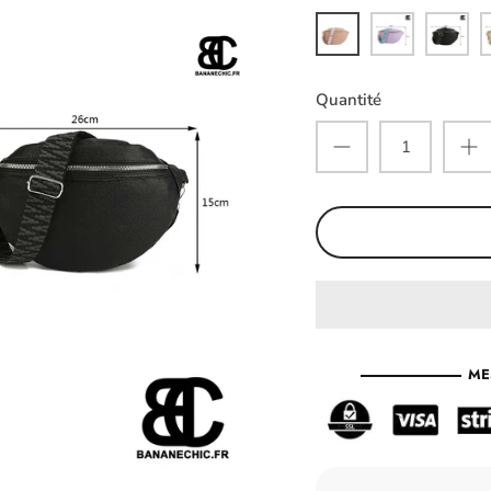
Pink
Purple
Black
W
Quantité
ME