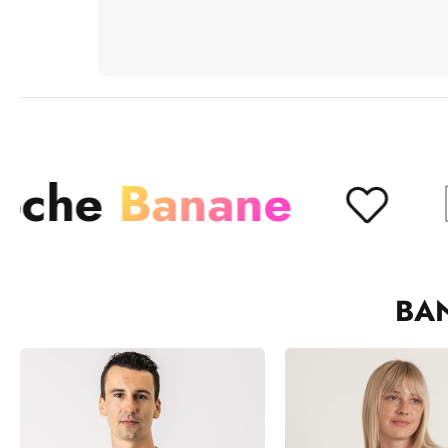
nane
Elégante
BA