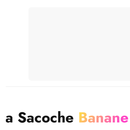
che
Banane
E