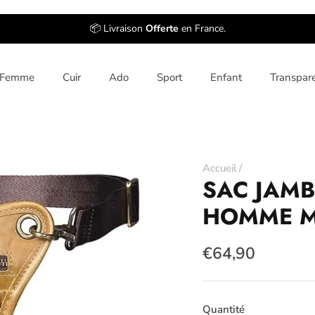
📦 Livraison
Offerte
en France.
Femme
Cuir
Ado
Sport
Enfant
Transpar
Accueil
/
SAC JAM
HOMME 
€64,90
Quantité