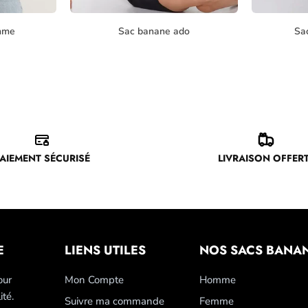
mme
Sac banane ado
Sa
AIEMENT SÉCURISÉ
LIVRAISON OFFER
E
LIENS UTILES
NOS SACS BANA
our
Mon Compte
Homme
ité.
Suivre ma commande
Femme