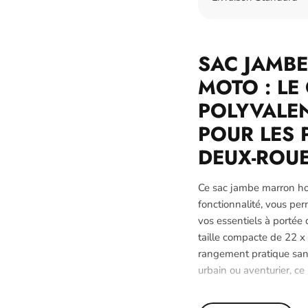
SAC JAMB
MOTO : L
POLYVALEN
POUR LES 
DEUX-ROU
Ce sac jambe marron ho
fonctionnalité, vous pe
vos essentiels à portée
taille compacte de 22 x 
rangement pratique sa
urbain ou aventurier, ce