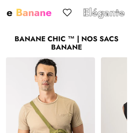
Banane
Elégante
Chi
BANANE CHIC ™ | NOS SACS
BANANE